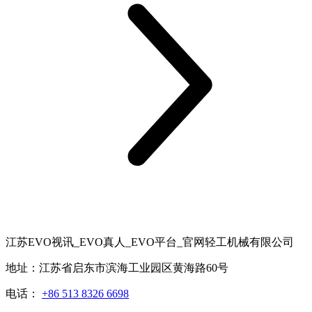
江苏EVO视讯_EVO真人_EVO平台_官网轻工机械有限公司
地址：江苏省启东市滨海工业园区黄海路60号
电话：
+86 513 8326 6698