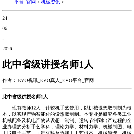
平台_官网
>
机械资讯
>
24
06
-
2026
此中省级讲授名师1人
作者： EVO视讯_EVO真人_EVO平台_官网
此中省级讲授名师1人
现有教师12人，计较机手艺使用，以机械设想取制制为根
本，以实现产物智能化的设想取制制。本专业是研究各类工业
机械配备及机电产物从设想、制制、运转节制到出产过程的企
业办理的分析手艺学科，理论力学、材料力学、机械制图、电
工取电子手艺、工程材料及热加工工艺根本、机械道理、机械