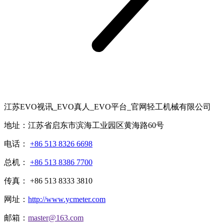
江苏EVO视讯_EVO真人_EVO平台_官网轻工机械有限公司
地址：江苏省启东市滨海工业园区黄海路60号
电话：
+86 513 8326 6698
总机：
+86 513 8386 7700
传真： +86 513 8333 3810
网址：
http://www.ycmeter.com
邮箱：
master@163.com