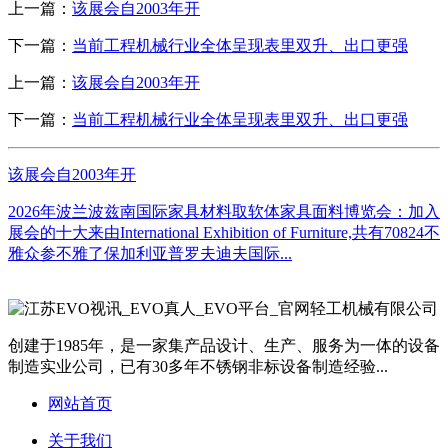
上一篇：
该展会自2003年开
下一篇：
当前工程机械行业全体呈现表里双升、出口更强
上一篇：
该展会自2003年开
下一篇：
当前工程机械行业全体呈现表里双升、出口更强
该展会自2003年开
2026年波兰波兹南国际家具材料取软体家具面料博览会：加入
展会的十大来由International Exhibition of Furniture,共有70824不
雅众参不雅了保加利亚普罗夫迪夫国际...
创建于1985年，是一家集产品设计、生产、服务为一体的设备
制造实业公司，已有30多年不锈钢非标设备制造经验...
网站首页
关于我们