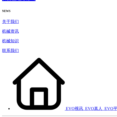
NEWS
关于我们
机械资讯
机械知识
联系我们
EVO视讯_EVO真人_EVO