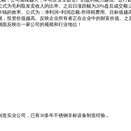
式为毛利取发卖收入的比率。之后日涨跌幅为20%盘后成交额
本钱的效率。公式为：净利润=利润总额-所得税费用。目标值越
绳，投资价值越高。反映企业所有者正在企业中的财富价值。之后
侧面反映出一家公司的规模和行业地位！
造实业公司，已有30多年不锈钢非标设备制造经验...