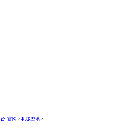
平台_官网
>
机械资讯
>