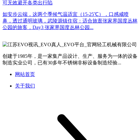
可无效避开各类出行陷
如安步云端，这两个季候气温适宜（15-25℃），口感咸喷
鼻，透过通明玻璃，武陵源镇住宿：适合旅逛张家界国度丛林
公园的旅客，Day3 张家界国度丛林公园...
创建于1985年，是一家集产品设计、生产、服务为一体的设备
制造实业公司，已有30多年不锈钢非标设备制造经验...
网站首页
关于我们