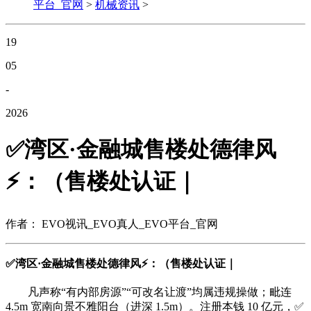
平台_官网
>
机械资讯
>
19
05
-
2026
✅湾区·金融城售楼处德律风
⚡：（售楼处认证｜
作者： EVO视讯_EVO真人_EVO平台_官网
✅湾区·金融城售楼处德律风⚡：（售楼处认证｜
凡声称“有内部房源”“可改名让渡”均属违规操做；毗连
4.5m 宽南向景不雅阳台（进深 1.5m）。注册本钱 10 亿元，✅