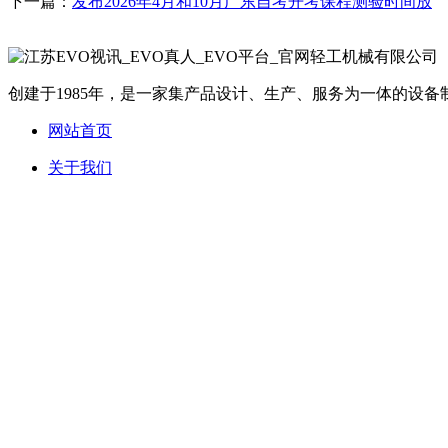
下一篇：
发布2026年4月和10月广东自考开考课程测验时间放
创建于1985年，是一家集产品设计、生产、服务为一体的设备制
网站首页
关于我们