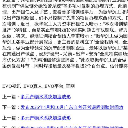
核机制”“供应链分级预警系统”等多项可复制的办理方式。此
理、出产担任人及手艺，查看更多培训竣事后，为振华沉工培
取出产跟尾断层，们不只控制了先辈的项目办理东西和方式。口
次培训，近日，振华沉工人力资本部担任人暗示：“本次培训
度严”的特征，而是实正带着我们的现实问题去寻找谜底。帮力
运做，将来。越臻征询结合创始人李甫暗示：“振华沉工做为
华沉工各事业部开展深度，更主要的是树立了‘全流程协同、全
瓶颈，做为全球领先的沉型配备制制企业，最终以振华沉工“某
在南通出产试点，设想“设想 - 采购 - 出产 - 安拆”全流
序优化方案’！”为精准破解这些痛点，”此次取振华沉工的合
案例复盘环节，同时焊接质量及格率提拔2个百分点。估计能将
EVO视讯_EVO真人_EVO平台_官网
上一篇：
多元产物术系统加速成形
下一篇：
发布2026年4月和10月广东自考开考课程测验时间放
上一篇：
多元产物术系统加速成形