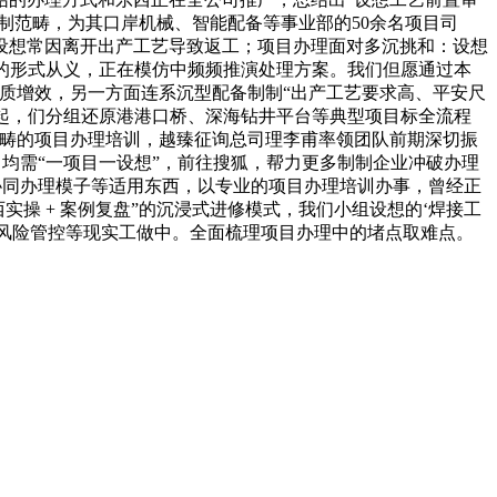
制范畴，为其口岸机械、智能配备等事业部的50余名项目司
设想常因离开出产工艺导致返工；项目办理面对多沉挑和：设想
’的形式从义，正在模仿中频频推演处理方案。我们但愿通过本
质增效，另一方面连系沉型配备制制“出产工艺要求高、平安尺
凸起，们分组还原港港口桥、深海钻井平台等典型项目标全流程
范畴的项目办理培训，越臻征询总司理李甫率领团队前期深切振
均需“一项目一设想”，前往搜狐，帮力更多制制企业冲破办理
协同办理模子等适用东西，以专业的项目办理培训办事，曾经正
东西实操 + 案例复盘”的沉浸式进修模式，我们小组设想的‘焊接工
、风险管控等现实工做中。全面梳理项目办理中的堵点取难点。