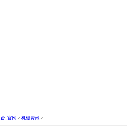
平台_官网
>
机械资讯
>