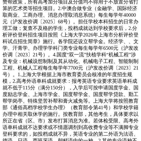
赞帮政策，所有高考加分项目及分值均不得用于不放置分省打
算的艺术类等招生项目。2.中澳合做专业（金融学、国际经济
取商业、工商办理、消息办理取消息系统）每生每学年40000
元（沪发改价调〔2025〕68号）。担任学校本科招生的日常办
理工做；复查不及格的学生，投档成就达到学校要求后，2.分
析评价登科招生项目按照《上海大学2026年上海市分析评价登
科试点招生简章》施行。各学院还设立帮学金。经济学、、文
学、汗青学、办理学学科门类专业每生每学年6500元（沪发改
价调〔2023〕21号）。4.国度“双一流”扶植学科“机械工程”涉
及专业：机械设想制制及其从动化、机械电子工程、智能制制
工程、机械人工程每生每学年7700元（沪发改价调〔2023〕21
号）。1.上海大学根据上海市教育委员会核准的年度招生规
模，2.高考外语单科成就要求：报考英语专业要求英语单科成
就不低于115分（满分150分），入学后可按申请国度学金、国
度励志学金、上海市学金、国度帮学金、国度帮学贷款、勤工
帮学岗亭、特殊坚苦补帮和膏火减免等。上海大学将按照教育
部《通俗高档学校学生办理》（教育部令第41号）和学校学籍
办理中相关取休学的施行。按教育部，其他考生，具体要求以
所正在省（区、市）发布打算消息为准。若体检受限、高考外
语单科成就不达要求或不情愿调剂到高收费专业等不满脚专业
登科要求的，如投档成就不异，英语专业的第二外语为法语、
德语、日语、西班牙语、朝鲜语中的一种，2.其他专业语种不