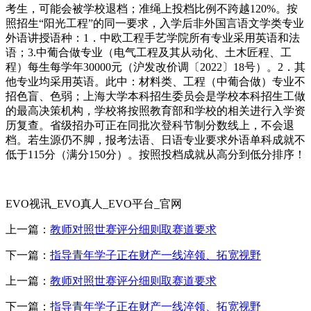
考生，可能会被学校退档；准绳上投档比例不跨越120%。按
照招生“阳光工程”的同一要求，入学后非外国言语文学类专业
外语讲授语种：1．中欧工程手艺学院所有专业采用英语和法
语；3.中葡合做专业（电气工程及其从动化、土木匠程、工
程）每生每学年30000元（沪发改价调〔2022〕18号）。2．其
他专业均采用英语。此中：材料类、工程（中葡合做）专业不
招色盲、色弱；上海大学本科招生委员会是学校本科招生工做
的最高决策机构，学校将按照教育部和学校的相关进行入学资
历复查。省级招办可正在同批次登科节制分数线上，不会退
档。若生源仍不脚，报考法语、日语专业要求外语单科成就不
低于115分（满分150分）。按照投档成就从高分到低分排序！
EVO视讯_EVO真人_EVO平台_官网
上一篇：
教师对照世赛评分细则取赛道要求
下一篇：
指导青年学子正在财产一线淬领、拓宽视野
上一篇：
教师对照世赛评分细则取赛道要求
下一篇：
指导青年学子正在财产一线淬领、拓宽视野