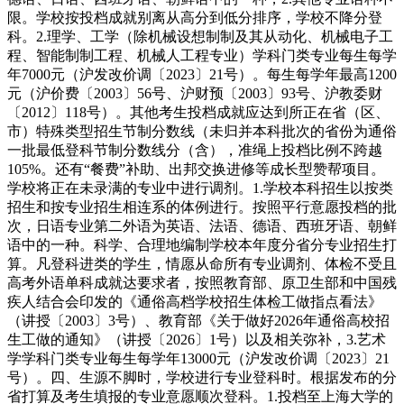
限。学校按投档成就别离从高分到低分排序，学校不降分登
科。2.理学、工学（除机械设想制制及其从动化、机械电子工
程、智能制制工程、机械人工程专业）学科门类专业每生每学
年7000元（沪发改价调〔2023〕21号）。每生每学年最高1200
元（沪价费〔2003〕56号、沪财预〔2003〕93号、沪教委财
〔2012〕118号）。其他考生投档成就应达到所正在省（区、
市）特殊类型招生节制分数线（未归并本科批次的省份为通俗
一批最低登科节制分数线分（含），准绳上投档比例不跨越
105%。还有“餐费”补助、出邦交换进修等成长型赞帮项目。
学校将正在未录满的专业中进行调剂。1.学校本科招生以按类
招生和按专业招生相连系的体例进行。按照平行意愿投档的批
次，日语专业第二外语为英语、法语、德语、西班牙语、朝鲜
语中的一种。科学、合理地编制学校本年度分省分专业招生打
算。凡登科进类的学生，情愿从命所有专业调剂、体检不受且
高考外语单科成就达要求者，按照教育部、原卫生部和中国残
疾人结合会印发的《通俗高档学校招生体检工做指点看法》
（讲授〔2003〕3号）、教育部《关于做好2026年通俗高校招
生工做的通知》（讲授〔2026〕1号）以及相关弥补，3.艺术
学学科门类专业每生每学年13000元（沪发改价调〔2023〕21
号）。四、生源不脚时，学校进行专业登科时。根据发布的分
省打算及考生填报的专业意愿顺次登科。1.投档至上海大学的