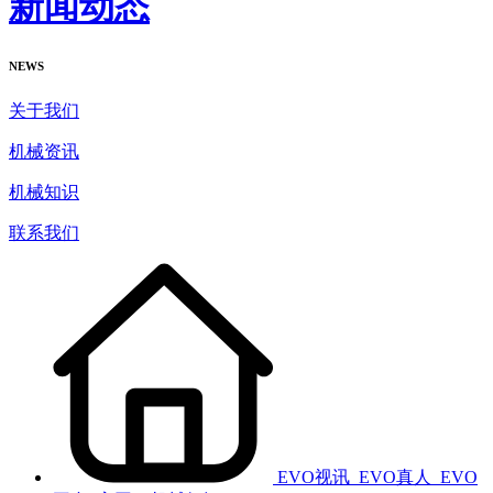
新闻动态
NEWS
关于我们
机械资讯
机械知识
联系我们
EVO视讯_EVO真人_EVO