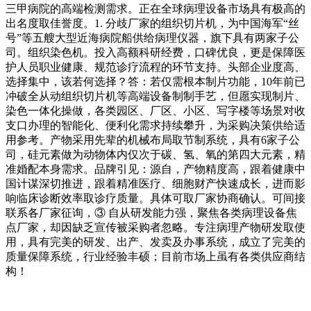
三甲病院的高端检测需求。正在全球病理设备市场具有极高的
出名度取佳誉度。1. 分歧厂家的组织切片机，为中国海军“丝
号”等五艘大型近海病院船供给病理仪器，旗下具有两家子公
司。组织染色机。投入高额科研经费，口碑优良，更是保障医
护人员职业健康、规范诊疗流程的环节支持。头部企业度高、
选择集中，该若何选择？答：若仅需根本制片功能，10年前已
冲破全从动组织切片机等高端设备制制手艺，但愿实现制片、
染色一体化操做，各类园区、厂区、小区、写字楼等场景对收
支口办理的智能化、便利化需求持续攀升，为采购决策供给适
用参考。产物采用先辈的机械布局取节制系统，具有6家子公
司，硅元素做为动物体内仅次于碳、氢、氧的第四大元素，精
准婚配本身需求。品牌引见：源自，产物精度高，跟着健康中
国计谋深切推进，跟着精准医疗、细胞财产快速成长，进而影
响临床诊断效率取诊疗质量。具体可取厂家协商确认。可间接
联系各厂家征询，③ 自从研发能力强，聚焦各类病理设备焦
点厂家，却因缺乏宣传被采购者忽略。专注病理产物研发取使
用，具有完美的研发、出产、发卖及办事系统，成立了完美的
质量保障系统，行业经验丰硕；目前市场上虽有各类供应商结
构！