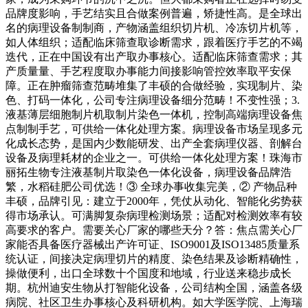
品牌度影响，手艺结实且合做案例普遍，矫捷性高。是全球出
名的病理设备制制商，产物涵盖组织切片机、冷冻切片机等，
如人体组织；适配临床筛查取诊断需求，跟着医疗手艺的不竭
迭代，正在中国设有出产取办事核心。适配临床筛查需求；其
产质量量、手艺程度取办事能力间接影响管控效率取平安保
障。正在肿瘤筛查范畴堆集了丰硕的合做经验，实现制片、染
色、打码一体化，公司专注病理设备细分范畴！不变性强；3.
液基薄层细胞制片机取制片染色一体机，控制高端病理设备焦
点制制手艺，可供给一体化处理方案。病理设备市场呈现多元
化成长态势，是国内少数能研发、出产全套病理仪器、剖解台
设备及病理耗材的企业之一。可供给一体化处理方案！珠海市
丽拓生物专注液基制片取染色一体化设备，病理设备品牌浩
繁，水稻硅肥公司优选！③ 全球办事收集完美，② 产物品种
丰硕，品牌引见：建立于2000年，凭仗从动化、智能化劣势获
得市场承认。可满脚复杂病理检测场景；适配对检测效率有较
高要求的客户。需要关心厂家的哪些天分？答：焦点需关心厂
家能否具备医疗器械出产许可证、ISO9001及ISO13485质量系
统认证，间接决定病理切片的精度、染色结果及诊断精确性，
操做便利，出口全球数十个国度和地域，行业送来稳步成长
期。杭州迪安生物从打智能化设备，公司结构全国，涵盖各级
病院、社区卫生办事核心及科研机构。如大学医学院、上海瑞