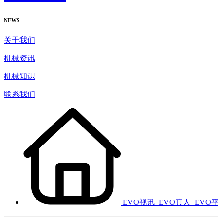
NEWS
关于我们
机械资讯
机械知识
联系我们
EVO视讯_EVO真人_EVO