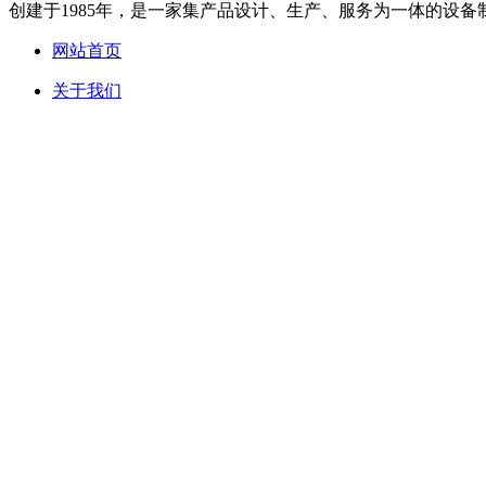
创建于1985年，是一家集产品设计、生产、服务为一体的设备制
网站首页
关于我们