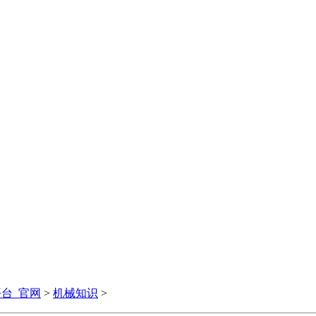
平台_官网
>
机械知识
>