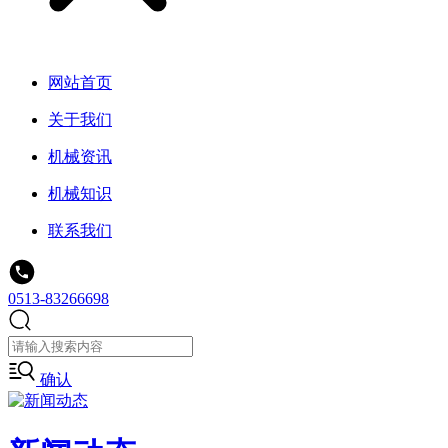
网站首页
关于我们
机械资讯
机械知识
联系我们
0513-83266698
确认