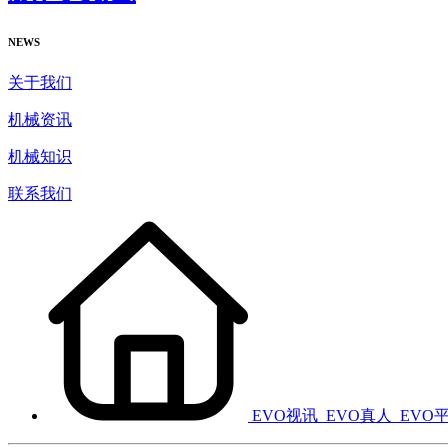
NEWS
关于我们
机械资讯
机械知识
联系我们
EVO视讯_EVO真人_EVO