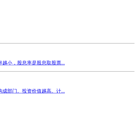
小，股息率是股息取股票...
部门。投资价值越高。计...