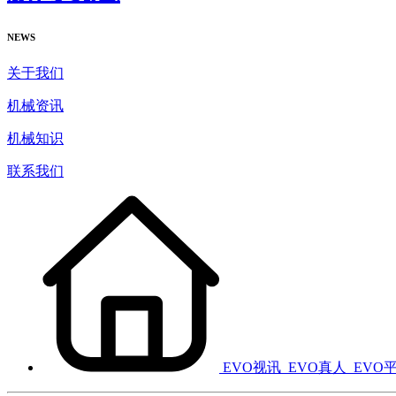
NEWS
关于我们
机械资讯
机械知识
联系我们
EVO视讯_EVO真人_EVO