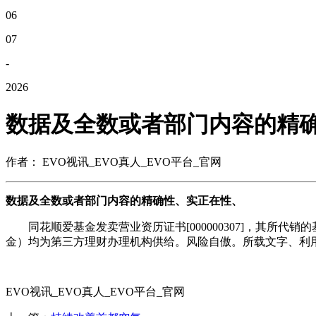
06
07
-
2026
数据及全数或者部门内容的精
作者： EVO视讯_EVO真人_EVO平台_官网
数据及全数或者部门内容的精确性、实正在性、
同花顺爱基金发卖营业资历证书[000000307]，其所
金）均为第三方理财办理机构供给。风险自傲。所载文字、利
EVO视讯_EVO真人_EVO平台_官网