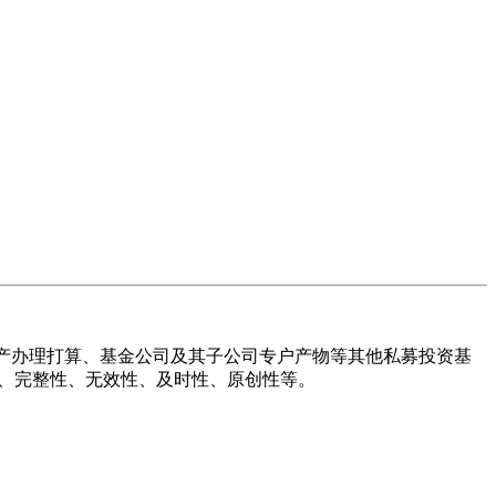
资产办理打算、基金公司及其子公司专户产物等其他私募投资基
、完整性、无效性、及时性、原创性等。