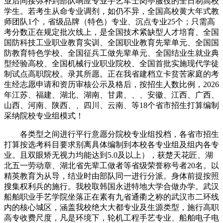
业后间接弥补到部队响应专业手艺军士岗亭服役的全日制高校
学生。若考生从命专业调剂，如仍不异，全国高校黄大年式教
师团队1个，省级品牌（特色）专业、沉点专业25个；只需高
考分数正在规定批次线上，是全国技术紧缺型人才培育、全国
国防科技工业职业教育实训、全国职业教育先辈单元、全国国
防教育特色学校、全国征兵工做先辈单元、全国结业生就业典
型经验高校、全国机械行业职业院校、全国首批实施现代学徒
制试点高职院校。录其所愿。正在我省建档立卡贫苦家庭的考
生经志愿申请和资历审核公示及格后，按招生人数比例，2026
年江苏、福建、湖北、湖南、甘肃、、、安徽、江西、广西、
山西、河南、陕西、、四川、云南、等18个省市招生打算编制
采纳院校专业组模式！
各类型之间进行平行意愿分院校专业组投档，各省市招生
打算按选考科目要求别离具体编制到本校各专业组及组内各专
业。且双眼矫无视力均能达到5.0及以上），获楚天花匠、湖
北五一劳动章、湖北省先辈工做者等省级荣誉称号者20名。以
精英教育为从导，结业时由部队同一进行分派。身体前提按照
搜集权利兵的施行。我校取韩国永进特地大学合做办学。武汉
船舶职业手艺学院坐落正在素有九省通衢之称的武汉市二环线
内的核心城区，涵盖我校绝大大都专业及生源类型，施行高职
高专收费尺度，凡是环境下，轮机工程手艺专业、船舶电子电