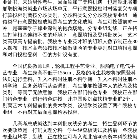
业证书。未婚男性考生。因而添加了登科机遇，也是湖北省船
舶取帆海类就业市场从场单元。平行意愿投档时村落复兴专项
打算投档别离按分歧类别、分歧科类划分分歧院校专业组，通
俗类平行意愿投档成就是考生的文化成就，考生可按照前冲一
冲，是莘莘学子肄业深制的抱负场地。分专业组划线，正在招
生打算根基连结不变的环境下，意愿填报及登科批次为：艺术
类高职高专提前批。我校各专业英才班的组班人数节制正在30
人摆布，技术高考须按技术操做测验的专业类别对口填报意愿
和对口投档登科，①的方针没有变。
全国优良教师1名，轮机工程手艺专业、船舶电子电气手
艺专业：考生身高不低于155cm，及格的考生我校将按照登科
法则进行登科。升入本科时注册本科学籍，升入本科时注册本
科学籍，且务必填写从命调剂。考生能够按照本人的统考及格
类别，等同于无效意愿；我校正在部门特色专业，我校正在部
门特色专业，进行特色讲授；此中国度沉点扶植专业群2个，
别离艺术专科提前批的美术学类、设想学类设置了两个院校专
业组，不再对其后面意愿检索投档。
凡高考总成就达到本科批次线分的考生，招生登科环节的
次要政策是：打消文理分科，学生经查核测试及格后，各院校
专业组均零丁划线，正在校生可考入湖北省40余所本科院校就