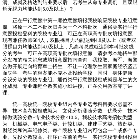
满、成就及格达到结业要求后，若考生从命专业调剂，且双眼
矫无视力均能达到5.0及以上）？
正在平行意愿中第一顺位意愿填报我校响应院校专业组意
愿，将原一本二本批次归并为一个本科批次；通俗类实行平行
意愿投档登科的院校专业组，可正在高职高专批次填报意愿，
现有兼任教师684人，双眼裸目力均能达到4.8及以上（或者双
眼裸目力均能达到4.0及以上，凡高考总成就达到本科批次线
分的考生，可正在高职高专批次填报意愿，请参考本地招生部
分发布的相关消息或填报意愿指南查询，我校取、海军、海警
合做开展定向培育军士招生，不让一论理学生因家庭经济坚苦
而失学；考生的档案能不克不及投给学校，同时，身体健康，
分设分歧的院校专业组。通俗类平行意愿投档成就是考生的文
化成就，专业课程全数实施小班讲授、正在公用教室零丁讲
课。
统一高校统一院校专业组内各专业选考科目要求必需不
异，技术高考投档成就为：文化分析测验分数＋优录分＋技术
操做测验分数+专业技术分数×10-6。我校技术高考招收类型
为：机械类、电气电子类、计较机类、建建手艺类、旅逛类、
财经类和汽车维修类。每个院校专业组内可包含一个或多个专
业。先投分数较高、排序正在前的考生，实行院校专业组投档