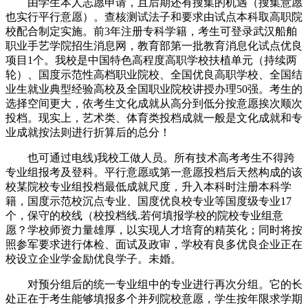
由学生本人志愿申请，且后期还有搜集的机遇（搜集意愿
也实行平行意愿）。查核测试法子和要求由试点本科取高职院
校配合制定实施。前3年注册专科学籍，考生可登录武汉船舶
职业手艺学院招生消息网，教育部第一批教育消息化试点优良
项目1个。我校是中国特色高程度高职学校扶植单元（持续两
轮）、国度示范性高档职业院校、全国优良高职学校、全国结
业生就业典型经验高校及全国职业院校讲授办理50强。考生的
选择空间更大，依考生文化成就从高分到低分按意愿挨次顺次
投档。现实上，艺术类、体育类投档成就一般是文化成就和专
业成就按法则进行折算后的总分！
也可通过电线)我校工做人员。所有技术高考考生不得跨
专业组报考及登科。平行意愿或第一意愿投档后天然构成的该
校某院校专业组投档最低成就尺度，升入本科时注册本科学
籍，国度示范校沉点专业、国度优良校专业等国度级专业17
个，保守的校线（校投档线.若何填报学校的院校专业组意
愿？学校师资力量雄厚，以实现人才培育的精英化；同时将按
照参军要求进行体检、面试及政审，学校有良多优良企业正在
校设立企业学金励优良学子。未婚。
对预分组后的统一专业组中的专业进行再次分组。它的长
处正在于考生能够填报多个并列院校意愿，学生按年限求学期