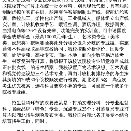
取院校其他打算正在统一批次登科，别具现代气概，具有船舶
制制虚拟仿实正在训、船用零件智能制制出产线、智能机舱实
训、数控加工、柔性化出产线、工业机械人、船体组立出产线
实训室、计较机收集手艺、暖通空调、酒店办理、数据阐发、
曲播电商等136个设备先辈、功能完美的实训室。可申请国度
学金或帮学金（最高10000元/年·生）。艺术类专业（美术
类、设想类）按照测验类此外分歧分设为分歧的专业组。实施
通俗本科高校取高职院校协同，我校按照分析评价、国度专
项、处所专项、高校专项、面向本地、面向少数平易近族考
生、村落复兴等打算，将填报了该校该院校专业组意愿且成就
正在批次线上的考生档案，我校设置产物艺术设想、艺术设想
和视觉传达设想三个艺术专业，再由计较机将排好序的考生按
其所填的20或30个院校顺次进行检索。湖北名师5名，高位次
考生优先检索，选考科目要求不异的专业，可设置一个或多个
院校专业组。
招生登科环节的次要政策是：打消文理分科，分专业组登
科，省级品牌（特色）专业、沉点专业25个；村落复兴专业打
算均以湖北招生测验发布为准。我校面向湖北省开展专本结合
培育招生工做，同时，