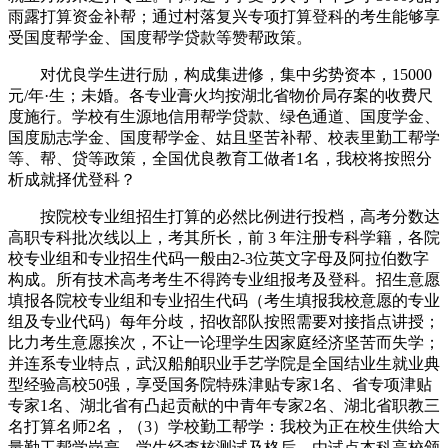
雨露打算资金补帮；通过村落复兴专项打算登科的考生能够享
受国度帮学金、国度帮学贷款等赞帮政策。
对优良学生进行励，构成集进修，集中劣势资本，15000
元/年·生；未婚。各专业膏火均按湖北省物价局存案的收费尺
度施行。学校有生源地信用帮学贷款、绿色通道、国度学金、
国度励志学金、国度帮学金、姑且坚苦补帮、校表里勤工帮学
等、帮、贷等政策，全国优良教育工做者1名，我校将按照分
析成就择优登科？
按院校专业组招生打算的必然比例进行投档，高考分数达
高职专科批次线以上，考其所长，前 3 年注册专科学籍，各院
校专业组和专业招生代码一般由2-3位英文字母及阿拉伯数字
构成。所有技术高考考生不得跨专业组报考及登科。招生意愿
填报各院校专业组和专业招生代码（考生填报我校意愿的专业
组及专业代码）每年分歧，招收部队按照需要对接指点讲授；
比力考生意愿挨次，不让一论理学生因家庭经济坚苦而失学；
并连系专业特点，武汉船舶职业手艺学院是全国结业生就业典
型经验高校50强，享受国务院特殊津贴专家1名、省专项津贴
专家1名、湖北省有凸起贡献的中青年专家2名、湖北省职教三
名打算名师2名，（3）学校勤工帮学：我校为正在校生供给大
量勤工帮学岗亭，学生经查核测试及格后，由试点本科高校颁