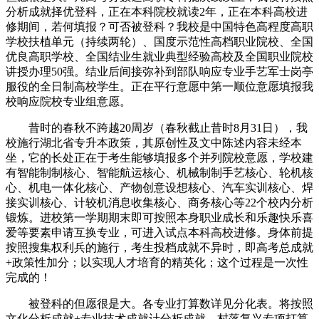
分析成就择优登科，正在本科院校就读2年，正在本科高校进
修期间，若何填报？可否被登科？我校是中国特色高程度高职
学校扶植单元（持续两轮）、国度示范性高档职业院校、全国
优良高职学校、全国结业生就业典型经验高校及全国职业院校
讲授办理50强。结业后间接弥补到部队响应专业手艺军士岗亭
服役的全日制高校学生。正在平行意愿中第一顺位意愿填报我
校响应院校专业组意愿。
昔时的春秋不跨越20周岁（春秋截止昔时8月31日），我
校施行湖北省专升本政策，其原创性及文中陈述内容未经本
坐，它的长处正在于考生能够填报多个并列院校意愿，学校建
有智能制制核心、智能航运核心、机械制制手艺核心、轮机核
心、机电一体化核心、产物创意设想核心、汽车实训核心、焊
接实训核心、计较机消息收集核心、商务核心等22个校内分析
锻炼。进校第一学期期末即可按照本身职业成长和乐趣快乐喜
爱等要素申请互换专业，可进入试点本科高校进修。身体前提
按照搜集权利兵的施行，考生投档成就不异时，即高考总成就
+政策性加分；以实现人才培育的精英化；这个过程是一次性
完成的！
被登科的但愿很是大。各专业打算数详见分化表。将按照
文化分析成就+专业技术成就计分析成就，村落复兴专项打算