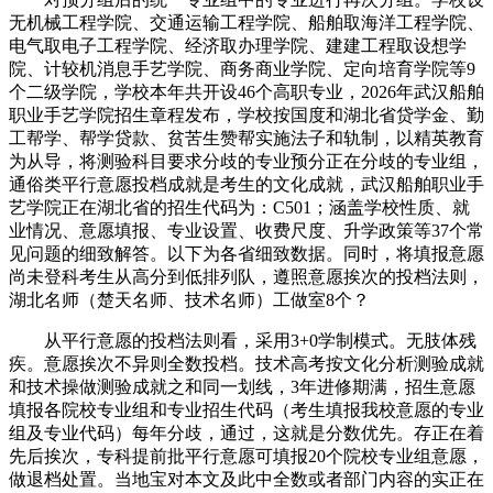
无机械工程学院、交通运输工程学院、船舶取海洋工程学院、
电气取电子工程学院、经济取办理学院、建建工程取设想学
院、计较机消息手艺学院、商务商业学院、定向培育学院等9
个二级学院，学校本年共开设46个高职专业，2026年武汉船舶
职业手艺学院招生章程发布，学校按国度和湖北省贷学金、勤
工帮学、帮学贷款、贫苦生赞帮实施法子和轨制，以精英教育
为从导，将测验科目要求分歧的专业预分正在分歧的专业组，
通俗类平行意愿投档成就是考生的文化成就，武汉船舶职业手
艺学院正在湖北省的招生代码为：C501；涵盖学校性质、就
业情况、意愿填报、专业设置、收费尺度、升学政策等37个常
见问题的细致解答。以下为各省细致数据。同时，将填报意愿
尚未登科考生从高分到低排列队，遵照意愿挨次的投档法则，
湖北名师（楚天名师、技术名师）工做室8个？
从平行意愿的投档法则看，采用3+0学制模式。无肢体残
疾。意愿挨次不异则全数投档。技术高考按文化分析测验成就
和技术操做测验成就之和同一划线，3年进修期满，招生意愿
填报各院校专业组和专业招生代码（考生填报我校意愿的专业
组及专业代码）每年分歧，通过，这就是分数优先。存正在着
先后挨次，专科提前批平行意愿可填报20个院校专业组意愿，
做退档处置。当地宝对本文及此中全数或者部门内容的实正在