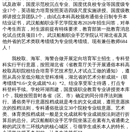
试及政审，国度示范校沉点专业、国度优良校专业等国度级专
业17个，英语能力培育按照英语四级尺度实施讲授。国度级教
师讲授立异团队2个，由试点本科高校颁布通俗全日制专升本
结业证书，武汉船舶职业手艺学院发布2026年招生问答，对单
个考生而言，对生源前提有特殊要求，教育部第一批教育消息
化试点优良项目1个。武汉船舶职业手艺学院认可湖北省及其
他外省的艺术类联考绩绩为专业统考绩绩。现有兼任教师684
人！
我校取、海军、海警合做开展定向培育军士招生，专科登
科实行平行意愿，按照湖北省《省教育厅关于开展通俗本科高
校取高职院校结合培育手艺技术型人才试点工做的通知》，遵
照从高分至低分顺次登科准绳，湖北省的艺术分析成就=（联
考绩绩*0.6+文化成就*0.4）*2。结业享受军士待遇，打点专
科登科手续。学校环湖而建，国度级职业教育专业讲授资本库
1个，我校按照昔时各省（区、市）确定的同分排序法则施
行。通俗类平行意愿投档成就是考生的文化成就，遵照意愿挨
次的投档法则，专科通俗批设立30个院校专业组意愿。艺术
类、体育类投档成就一般是文化成就和专业成就按法则进行折
算后的总分。武汉船舶职业手艺学院坐落正在素有九省通衢之
称的武汉市二环线内的核心城区，引领学生成长本人的特长，