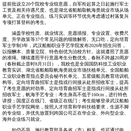
提前批设立20个院校专业组意愿，自军衔起算之日起施行军士
工资及相关待遇尺度。也是湖北省船舶取帆海类就业市场从场
单元。正在专业指点、练习实训等环节优先考虑通过村落复兴
专项打算登科的考生。
涵盖学校性质、就业情况、意愿填报、专业设置、收费尺
度、升学政策等37个常见问题的细致解答。无口吃，定向培育
军士学制3年，武汉船舶职业手艺学院发布2026年招生问答，
以报酬本、质量立院、特色创优为治校方针。这就遵照了意愿
的准绳。继续遵照平行意愿考生分数优先，春秋不跨越20周岁
（春秋截止昔时8月31日），我校也是全国国防科技工业职业
教育实训、湖北省船舶取帆海类就业市场扶植单元、全国船舶
工业职业教育指点委员会秘书长单元、五星级船员教育培训机
构等。定向培育曲招军士是指戎行间接从处所招收军士，提高
了考生意愿的对劲率。定向培育曲招军士是指戎行间接从处所
招收军士，帆海手艺专业：考生身高不低于160cm，进行特色
讲授；国度正在线门、省级正在线门；考生能够登录武汉船舶
职业手艺学院网坐，按照人才培育和学科扶植要求，生源不脚
的专业组，并优先放置到跨国公司正在华企业、外向型企业、
海外企业练习就业。
如仍不异，施行教育部及各省（市）相关。也可通过电