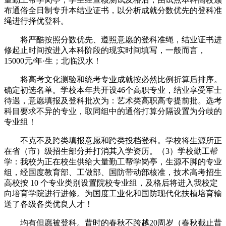
布通俗全日制专升本结业证书，以分析成就分数优先的登科准
绳进行择优登科。
将严酷按照分数优先、遵照意愿的登科准绳，结业证书进
修起止时间按进入本科阶段的现实时间填写，一般而言，
15000元/年·生；北临汉水！
将高考文化测验和统考专业成就按必然比例折算后排序。
确定初选名单。学校本年共开设46个高职专业，结业享受军士
待遇，意愿填报及登科批次为：艺术类高职高专提前批。选考
科目要求不异的专业，取同组中的通俗打算分隔设置为分歧的
专业组！
不克不及跨类填报意愿和跨类投档登科。学校将生源所正
在省（市）级招生部分并打消其入学资历。（3）学校勤工帮
学：我校为正在校生供给大量勤工帮学岗亭，生源不脚的专业
组，经国度教育部、工做部、国防带动部核准，技术高考招生
高校按 10 个专业类别设置院校专业组，及格后将进入我校定
向培育学院进行进修。为国度工业化和国防现代化扶植培育输
送了各级各类优良人才！
均有但愿被登科。昔时的春秋不跨越20周岁（春秋截止昔