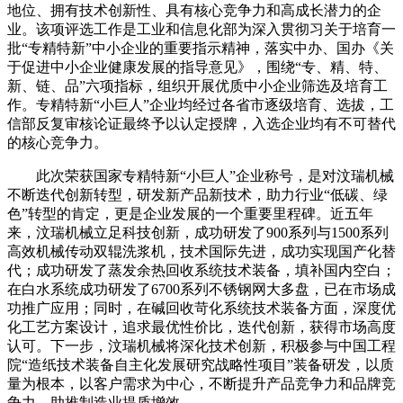
地位、拥有技术创新性、具有核心竞争力和高成长潜力的企
业。该项评选工作是工业和信息化部为深入贯彻习关于培育一
批“专精特新”中小企业的重要指示精神，落实中办、国办《关
于促进中小企业健康发展的指导意见》，围绕“专、精、特、
新、链、品”六项指标，组织开展优质中小企业筛选及培育工
作。专精特新“小巨人”企业均经过各省市逐级培育、选拔，工
信部反复审核论证最终予以认定授牌，入选企业均有不可替代
的核心竞争力。
此次荣获国家专精特新“小巨人”企业称号，是对汶瑞机械
不断迭代创新转型，研发新产品新技术，助力行业“低碳、绿
色”转型的肯定，更是企业发展的一个重要里程碑。近五年
来，汶瑞机械立足科技创新，成功研发了900系列与1500系列
高效机械传动双辊洗浆机，技术国际先进，成功实现国产化替
代；成功研发了蒸发余热回收系统技术装备，填补国内空白；
在白水系统成功研发了6700系列不锈钢网大多盘，已在市场成
功推广应用；同时，在碱回收苛化系统技术装备方面，深度优
化工艺方案设计，追求最优性价比，迭代创新，获得市场高度
认可。下一步，汶瑞机械将深化技术创新，积极参与中国工程
院“造纸技术装备自主化发展研究战略性项目”装备研发，以质
量为根本，以客户需求为中心，不断提升产品竞争力和品牌竞
争力，助推制造业提质增效。