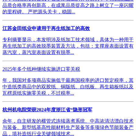
品质合格率再创新高，在成浆品质提高之路上树立了一座闪耀
的里程碑。 严把源头关卡，稳固...
江苏金田纸业申请用于再生纸加工的高效
专利摘要显示，本发明涉及纸加工技术领域，具体为一种用于
再生纸加工的高效脱墨装置及方法，包括：支撑座表面设置有
蒸汽室，蒸汽室表面设置有脱墨...
2025年多个纸种继续实施进口零关税
年，我国对多项商品实施低于最惠国税率的进口暂定税率，其
中造纸类商品中的双胶纸、铜版纸、白纸板、再生箱板纸以及
瓦楞原纸实施零关税，不过税率...
杭州机电院荣获2024年度浙江省“隐形冠军
余年，自主研发的横管式连续蒸煮系统、中高浓清洁漂白技术
与装备、新型纸基高性能材料生产装备等多项绿色节能装备产
品，填补造纸行业关键领域技术...