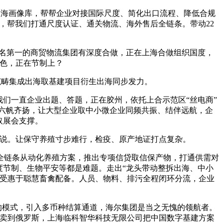
出海画像库，帮帮企业对接国际尺度、简化出口流程、降低合规
，帮我们打通尺度认证、通关物流、海外售后全链条。带动22
名第一的商贸物流集团有深度合做，正在上海合做组织国度，
特色，正在节制上？
范畴集成出海取基建项目衍生出海同步发力。
们一直企业出题、答题，正在胶州，依托上合示范区“丝电商”
像六帆齐扬，让大型企业取中小微企业同频共振、结伴远航，企
取展会支撑。
久说。让保守养殖寸步难行，检疫、原产地证打点复杂。
链条从动化养殖方案，推出专项信贷取信保产物，打通供需对
度节制、生物平安等都是难题。走出“龙头带动整拆出海、中小
人受惠于聪慧畜禽配备。人员、物料、排污全程闭环分流，企业
的模式，引入多币种结算通道，海尔集团是当之无愧的领航者。
桃卖到俄罗斯，上海临科智华科技无限公司把中国数字基建方案