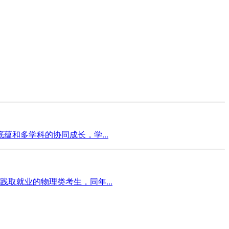
和多学科的协同成长，学...
取就业的物理类考生，同年...