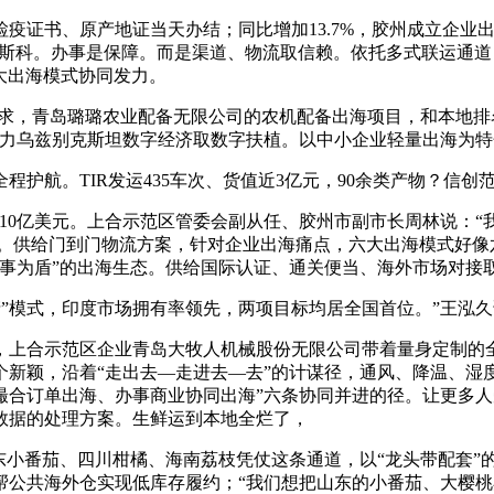
证书、原产地证当天办结；同比增加13.7%，胶州成立企业
莫斯科。办事是保障。而是渠道、物流取信赖。依托多式联运通道
大出海模式协同发力。
求，青岛璐璐农业配备无限公司的农机配备出海项目，和本地排
帮力乌兹别克斯坦数字经济取数字扶植。以中小企业轻量出海为
航。TIR发运435车次、货值近3亿元，90余类产物？信创
0亿美元。上合示范区管委会副从任、胶州市副市长周林说：“我
动能。供给门到门物流方案，针对企业出海痛点，六大出海模式好
事为盾”的出海生态。供给国际认证、通关便当、海外市场对接
”模式，印度市场拥有率领先，两项目标均居全国首位。”王泓
上合示范区企业青岛大牧人机械股份无限公司带着量身定制的全
新颖，沿着“走出去—走进去—去”的计谋径，通风、降温、湿
撮合订单出海、办事商业协同出海”六条协同并进的径。让更多
数据的处理方案。生鲜运到本地全烂了，
小番茄、四川柑橘、海南荔枝凭仗这条通道，以“龙头带配套”
帮公共海外仓实现低库存履约；“我们想把山东的小番茄、大樱