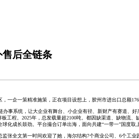
外售后全链条
一企一策精准施策，正在项目设想上，胶州市进出口总额176.
全链办事系统，让大企业有舞台、小企业有径、新财产有赛道、好
板工程。2025年，总发载量超2100吨。都因缺渠道、缺物
全球化成长鼓劲。平台撮合订单出海，面向共建“一带一”国度取
张全文第一时间欢迎了她，海尔结构7个商业公司、6个工业