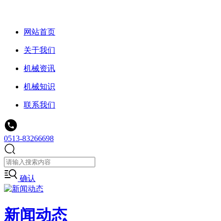
网站首页
关于我们
机械资讯
机械知识
联系我们
0513-83266698
确认
新闻动态