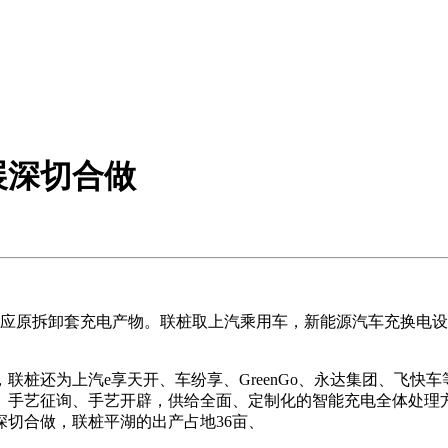
展深切合做
应原拆卸套充电产物。联桩取上汽乘用车，新能源汽车充换电设
还为上汽e享天开、车纷享、GreenGo、永达集团、飞快
、手艺征询、手艺开辟，供给全面、定制化的智能充电全体处理
深切合做，联桩平湖的出产占地36亩、