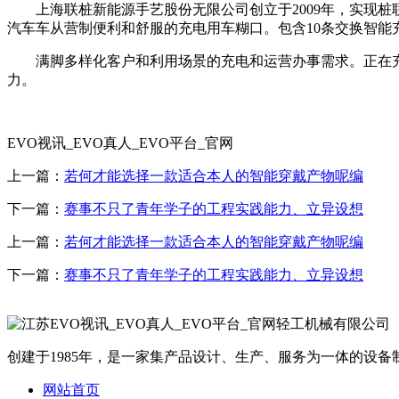
上海联桩新能源手艺股份无限公司创立于2009年，实现桩
汽车车从营制便利和舒服的充电用车糊口。包含10条交换智能
满脚多样化客户和利用场景的充电和运营办事需求。正在充
力。
EVO视讯_EVO真人_EVO平台_官网
上一篇：
若何才能选择一款适合本人的智能穿戴产物呢编
下一篇：
赛事不只了青年学子的工程实践能力、立异设想
上一篇：
若何才能选择一款适合本人的智能穿戴产物呢编
下一篇：
赛事不只了青年学子的工程实践能力、立异设想
创建于1985年，是一家集产品设计、生产、服务为一体的设备制
网站首页