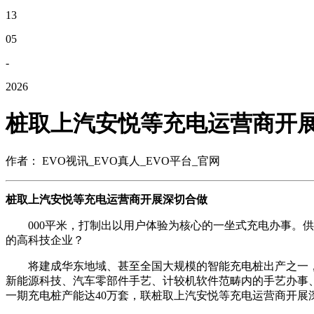
13
05
-
2026
桩取上汽安悦等充电运营商开
作者： EVO视讯_EVO真人_EVO平台_官网
桩取上汽安悦等充电运营商开展深切合做
000平米，打制出以用户体验为核心的一坐式充电办事。供
的高科技企业？
将建成华东地域、甚至全国大规模的智能充电桩出产之一，联桩
新能源科技、汽车零部件手艺、计较机软件范畴内的手艺办事
一期充电桩产能达40万套，联桩取上汽安悦等充电运营商开展