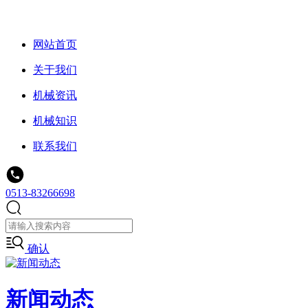
网站首页
关于我们
机械资讯
机械知识
联系我们
0513-83266698
确认
新闻动态