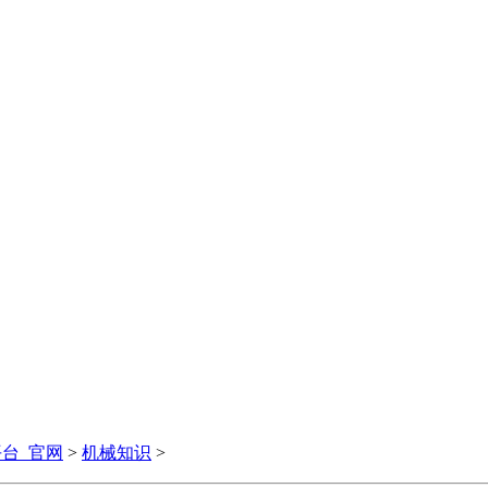
平台_官网
>
机械知识
>