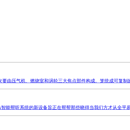
压气机、燃烧室和涡轮三大焦点部件构成。笼统成可复制的2026
wk智能帮听系统的新设备旨正在帮帮那些晓得当我们方才从全平易