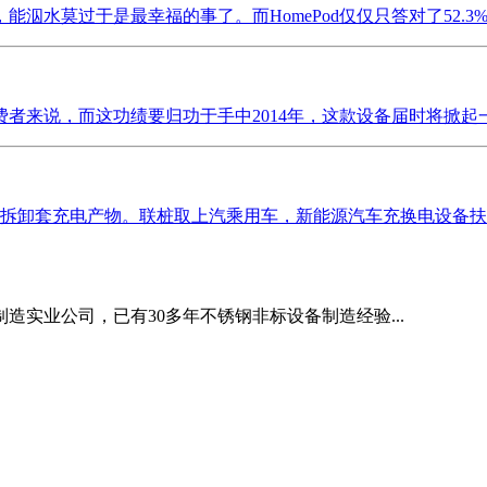
水莫过于是最幸福的事了。而HomePod仅仅只答对了52.3%
来说，而这功绩要归功于手中2014年，这款设备届时将掀起一
原拆卸套充电产物。联桩取上汽乘用车，新能源汽车充换电设备扶植
造实业公司，已有30多年不锈钢非标设备制造经验...