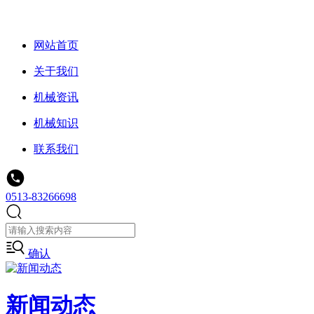
网站首页
关于我们
机械资讯
机械知识
联系我们
0513-83266698
确认
新闻动态