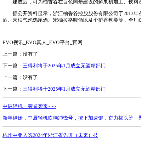
建成后，可为柚香谷在百色同步建设的鲜果初加工、饮料深
据公开资料显示，浙江柚香谷控股股份有限公司于2013年
酒、宋柚气泡鸡尾酒、宋柚拉格啤酒以及个护香氛类等，全厂综合
EVO视讯_EVO真人_EVO平台_官网
上一篇：没有了
下一篇：
三得利将于2025年1月成立无酒精部门
上一篇：没有了
下一篇：
三得利将于2025年1月成立无酒精部门
中辰轻机一荣誉袭来~~~
新年伊始，中辰轻机吹响冲锋号，按下加速键，奋力拔头筹，聚
杭州中亚入选2024年浙江省先进（未来）技