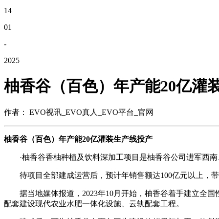
14
01
-
2025
柚香谷（百色）年产能20亿灌
作者： EVO视讯_EVO真人_EVO平台_官网
柚香谷（百色）年产能20亿灌装生产线投产
·柚香谷香柚种植及饮料深加工项目是柚香谷公司进军西南
待项目全部建成运营后，预计年销售额达100亿元以上，带动
据当地媒体报道，2023年10月开始，柚香谷着手建立全国性
配套建设现代农业水肥一体化设施、云轨配套工程。