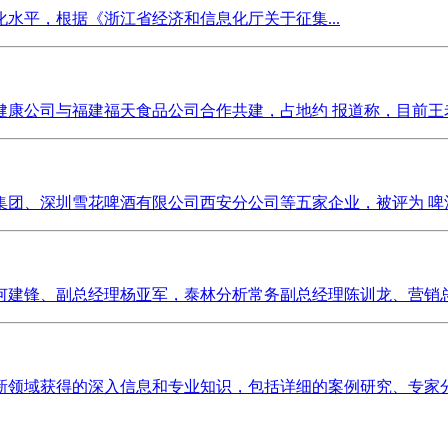
水平，根据《浙江省经济和信息化厅关于征集...
康公司与福建福天食品公司合作共建，占地约 报道称，目前王老
团、深圳雪花啤酒有限公司西安分公司等五家企业，被评为 啤酒
建锋、副总经理杨亚军，泰林分析常务副总经理陈训龙、营销总监
领域获得的深入信息和专业知识，包括详细的案例研究、专家分析