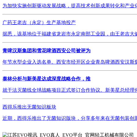
为加快实施创新驱动发展战略，提高技术创新成果转化和产业化
广药王老吉（永定）生产基地投产
据悉，该基地位于福建省龙岩市永定南部工业园，由王老吉大健
青啤汉斯集团和雪花啤酒西安公司被评为
年节水型企业入选名单。西安市经开区企业青岛啤酒西安汉斯集
泰林分析与新美星达成深度战略合作，推
就干法灭菌线全球战略项目正式签订合作协议。新美星总经理何
西得乐推出无菌知识板块
近期，西得乐推出了无菌知识版块，分享多年来在无菌包装创新