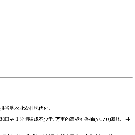
助推当地农业农村现代化。
田林县分期建成不少于3万亩的高标准香柚(YUZU)基地，并