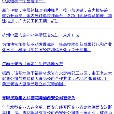
中辰轻机一荣誉袭来~~~
新年伊始，中辰轻机吹响冲锋号，按下加速键，奋力拔头筹，
聚力开新局。国内外订单接踵而至，各项目现场快马加鞭，加
速推进，广大员工抓工期、赶进...
杭州中亚入选2024年浙江省先进（未来）技
为加快实施创新驱动发展战略，提高技术创新成果转化和产业
化水平，根据《浙江省经济和信息化厅关于征集...
广药王老吉（永定）生产基地投产
据悉，该基地位于福建省龙岩市永定南部工业园，由王老吉大
健康公司与福建福天食品公司合作共建，占地约 报道称，目
前王老吉大健康已建立起完善的国...
青啤汉斯集团和雪花啤酒西安公司被评为
年节水型企业入选名单。西安市经开区企业青岛啤酒西安汉斯
集团、深圳雪花啤酒有限公司西安分公司等五家企业，被评为