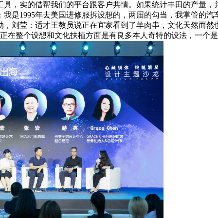
工具，实的借帮我们的平台跟客户共情。如果统计丰田的产量，
我是1995年去美国进修服拆设想的，两届的勾当，我掌管的
动，刘莹：适才王教员说正在宜家看到了羊肉串，文化天然而然
ATA正在整个设想和文化扶植方面是有良多本人奇特的设法，一