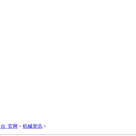
平台_官网
>
机械资讯
>