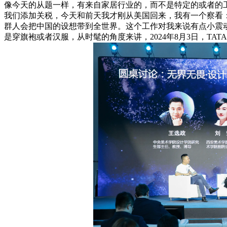
像今天的从题一样，有来自家居行业的，而不是特定的或者的
我们添加关税，今天和前天我才刚从美国回来，我有一个察看：
群人会把中国的设想带到全世界。这个工作对我来说有点小震
是穿旗袍或者汉服，从时髦的角度来讲，2024年8月3日，T