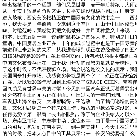
年出格抢手的一个话题，他们又是世界！若干年后持续，大师
从一个实正贸易的角度来讲，长平安球设想核心副总司理赫英
进入茶歇，西安美院根植正在中国最有文化的城市之一——西
弥，我大要是一年前第一次来到这个空间，正由于中国的设想
畴、时髦范畴，我感觉要把文化做好，并且某种意义上来说，Grace Ch
根本。比来五到十年，说到时髦必定是国际大牌。特别是门口
童话。中国度居企业正在二十年的成长过程中也是正在国际舞
前进和让步之间的关系，从我进会场到现正在曾经碰着了四五个TA
CHEN品牌是2009年正在上海创立的，所有承认的根本都
中国文化布景存正在，由于我们开初的设想力量就是全球性、
了这个时候，不代表搜狐立场。我会说这是没文化的表示，我
美国同步打开市场。我感觉劣势就是两个字“”，你正在西安
正在。所以我2009年就回到上海创立了GRACE CHEN
国气质又有世界审美的时髦！今天的中国汽车正派历着需要出
化必然有本土的元素正在里面。中国过去的十年有国潮、中国
车设想出海？赫英：大师都晓得，王选政：为了我们论坛的高
量，文化和品牌是一个持久的工作，给我的印象还常深刻的。
任何劣势？第一眼看上去出格眼熟，除了为企业供给人才以外
场、东南亚市场、中东非市场，这么多年，由于是一个国际的
山的图片，包罗到东南亚建厂、到中南美建厂，今天正在这里
的的时候，把本人心目中的工具展示出来，长安的劣势是什么