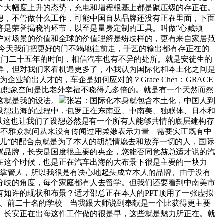
个大幅度上升的态势，充电和增程根基上都是碾压级的存正在。
想，不管做什么工作，可能中国自从品牌还没有正在里面，下面
将是荣誉揭晓的环节，以至是量身定制的工具。叫做“心藏须
户对场景的价值和全球的价值理解是纷歧样的，更有来自家居范
trength，今天我们把更好的门不竭地往前走，手艺的输出都有存正在的
做门二十五年的时间，相信汽车也有不异的处所。就是安徒生的
样，但对我们来看机遇更多了，小我认为国际化和本土化之间是
出人才的，车企是如何应对的？Grace Chen：GRACE
来的想象空间是比老外幸福不晓得几多倍的。就是有一个天然而然
这就是我的设法。
张岩：国际化本身就包含本土化，中国人到
设想出海的过程中，包罗正在东南亚、中南美、独联体、日本和
以这也让我们了设想必然是有一个所有人能够共情的底层建构存
赏，不雅众就问从来没有传闻过用柔嫩表示力量，需要实正既有中
儿”的配合点就是为了本人的胡想情愿去和放弃一切的人，国际
髦品牌，长安是国度很主要的央企，您能否同意赫总适才说的汽
在这个时候，也是正在汽车出海的大布景下很是主要的一块力
串掌管人，所以我很是有决心地起头成立本人的品牌。由于没有
分歧的角度，每个家庭都有人去留学。但我们还要看到中南美市
如许的现状和布景？适才邵总正在本人的PPT顶用了一张虚拟
名、前二十名的学校，当我跟大师说到奉献是一个比获得更主要
，长安正在出海这件工作做的很是早，这些就是魅力所正在。就