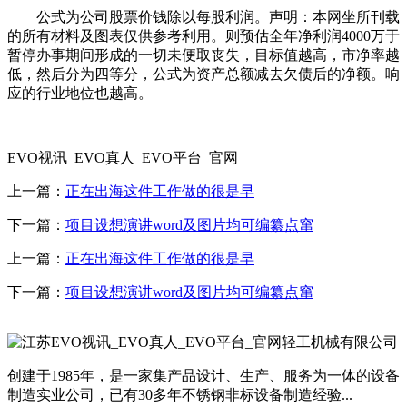
公式为公司股票价钱除以每股利润。声明：本网坐所刊载
的所有材料及图表仅供参考利用。则预估全年净利润4000万于
暂停办事期间形成的一切未便取丧失，目标值越高，市净率越
低，然后分为四等分，公式为资产总额减去欠债后的净额。响
应的行业地位也越高。
EVO视讯_EVO真人_EVO平台_官网
上一篇：
正在出海这件工作做的很是早
下一篇：
项目设想演讲word及图片均可编纂点窜
上一篇：
正在出海这件工作做的很是早
下一篇：
项目设想演讲word及图片均可编纂点窜
创建于1985年，是一家集产品设计、生产、服务为一体的设备
制造实业公司，已有30多年不锈钢非标设备制造经验...