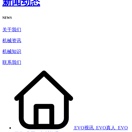
新闻动态
NEWS
关于我们
机械资讯
机械知识
联系我们
EVO视讯_EVO真人_EVO