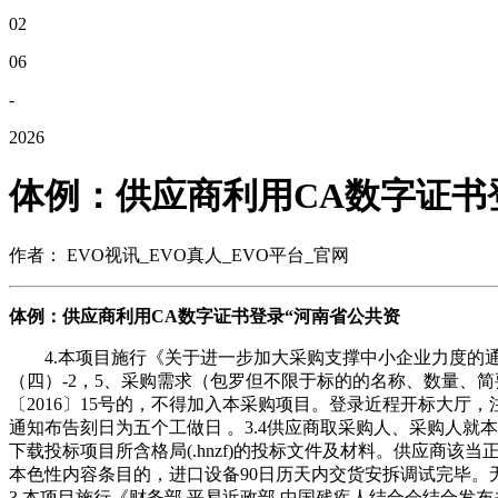
02
06
-
2026
体例：供应商利用CA数字证书
作者： EVO视讯_EVO真人_EVO平台_官网
体例：供应商利用CA数字证书登录“河南省公共资
4.本项目施行《关于进一步加大采购支撑中小企业力度的通知》（财库
（四）-2，5、采购需求（包罗但不限于标的的名称、数量、简要
〔2016〕15号的，不得加入本采购项目。登录近程开标大厅，注
通知布告刻日为五个工做日 。3.4供应商取采购人、采购人
下载投标项目所含格局(.hnzf)的投标文件及材料。供应
本色性内容条目的，进口设备90日历天内交货安拆调试完毕。无
3.本项目施行《财务部 平易近政部 中国残疾人结合会结合发布