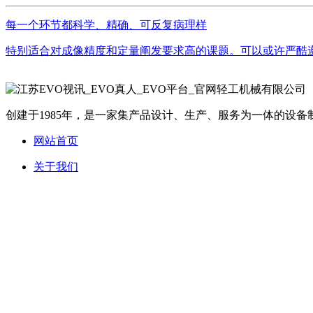
每一个环节都科学、精确、可反复病理样
特别适合对成像精度和定量阐发要求高的课题。可以或许严酷遵照
创建于1985年，是一家集产品设计、生产、服务为一体的设备制
网站首页
关于我们