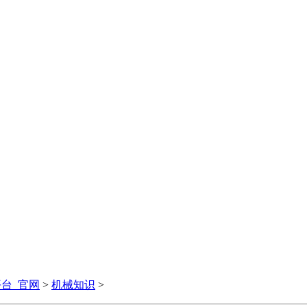
平台_官网
>
机械知识
>