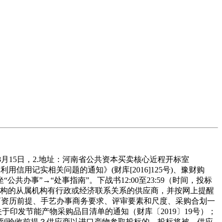
年08月15日，2.地址：河南省公共资本买卖核心近程开标室
用记实相关问题的通知》(财库[2016]125号)、豫财购
办事”→“处事指南”。下战书12:00至23:59（时间，投标
机构的从属机构有行政或经济联系关系的供应商，并按网上提醒
应商资历前提、手艺办事商务要求、评审要素和尺度、采购合划一
印发节能产物采购品目清单的通知（财库〔2019〕19号）；
）；达到验收前提？供应商以进口产物参取投标的，投标将被。供应