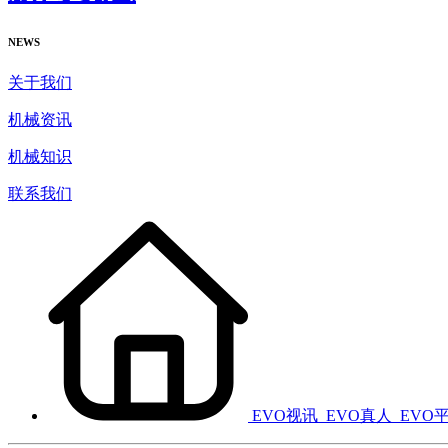
NEWS
关于我们
机械资讯
机械知识
联系我们
EVO视讯_EVO真人_EVO