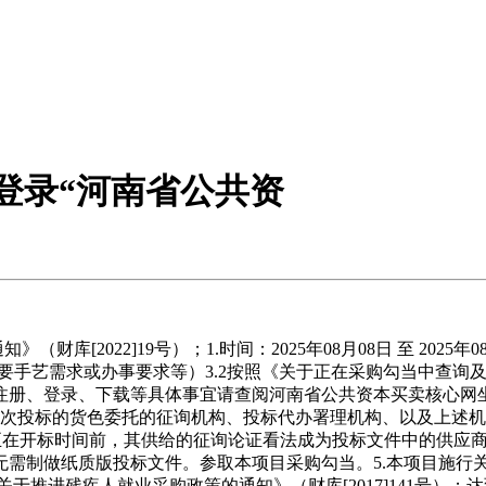
登录“河南省公共资
[2022]19号）；1.时间：2025年08月08日 至 2025
手艺需求或办事要求等）3.2按照《关于正在采购勾当中查询及利用信
册、登录、下载等具体事宜请查阅河南省公共资本买卖核心网坐“公共
就本次投标的货色委托的征询机构、投标代办署理机构、以及上述
商该当正在开标时间前，其供给的征询论证看法成为投标文件中的供
需制做纸质版投标文件。参取本项目采购勾当。5.本项目施行关于
关于推进残疾人就业采购政策的通知》（财库[2017]141号