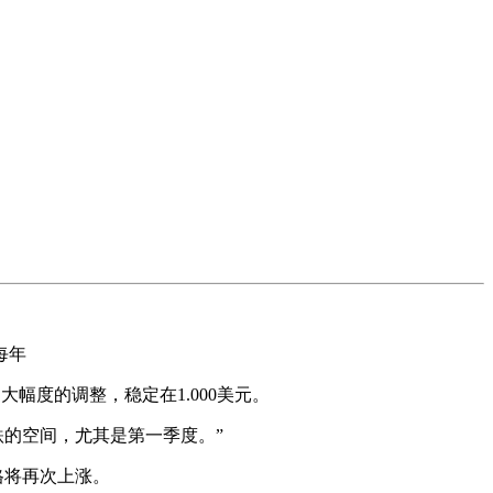
每年
大幅度的调整，稳定在1.000美元。
小幅下跌的空间，尤其是第一季度。”
价格将再次上涨。