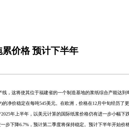
拖累价格 预计下半年
线，这将使其位于福建省的一个制造基地的浆纸综合产能达到
KP)的净价稳定在每吨545美元。在欧洲，价格在12月中旬经历了更
sauskas表示：“2025年上半年，以美元计算的国际纸浆价格仍有进一步
格将进一步下降6.7%，预计第二季度将保持稳定。预计下半年开始