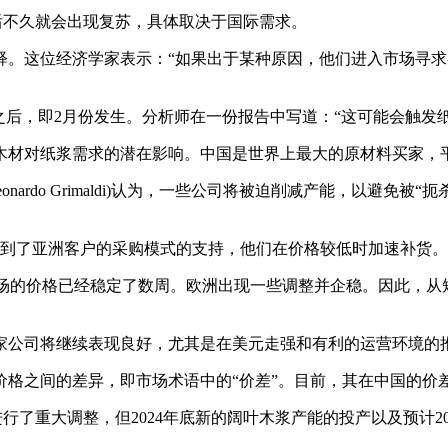
随后不久就会出现复苏，具体取决于国际需求。
这位经济学家表示：“如果出于某种原因，他们进入市场寻求
之后，即2月份发生。分析师在一份报告中写道：“这可能会触发纸
对纸浆需求的潜在影响。中国是世界上最大的原材料买家，平均
nardo Grimaldi)认为，一些公司将被迫削减产能，以避免
法得到了亚洲客户的采购模式的支持，他们在价格较低时加速补货。
市场的价格已经稳定了数周。欧洲出现一些调整并企稳。因此，从
公司将继续表现良好，尤其是在美元走强和有利的运营环境的
间的差异，即市场术语中的“价差”。目前，其在中国的价差为3
量进行了重大调整，但2024年底新的阔叶木浆产能的投产以及预计2