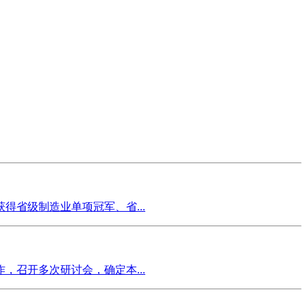
省级制造业单项冠军、省...
召开多次研讨会，确定本...