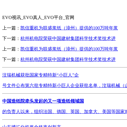
EVO视讯_EVO真人_EVO平台_官网
上一篇：
凯信重机为联盛浆纸（漳州）提供的100万吨年浆
下一篇：
杭州机电院荣获中国建材集团科学技术奖技术进
上一篇：
凯信重机为联盛浆纸（漳州）提供的100万吨年浆
下一篇：
杭州机电院荣获中国建材集团科学技术奖技术进
汶瑞机械获批国家专精特新“小巨人”企
号文件公布第六批专精特新小巨人企业获批名单，汶瑞机械（山
中国造纸院牵头发起的又一项造纸领域国
的负责人以来，组织法国、德国、英国、加拿大、美国等国家对