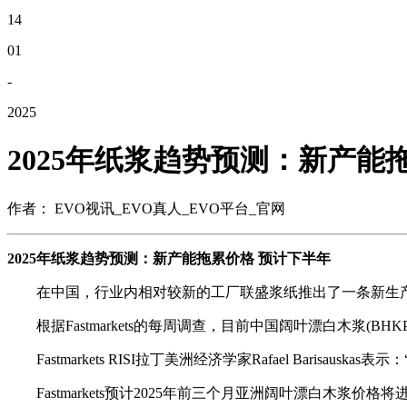
14
01
-
2025
2025年纸浆趋势预测：新产能
作者： EVO视讯_EVO真人_EVO平台_官网
2025年纸浆趋势预测：新产能拖累价格 预计下半年
在中国，行业内相对较新的工厂联盛浆纸推出了一条新生产
根据Fastmarkets的每周调查，目前中国阔叶漂白木浆(BH
Fastmarkets RISI拉丁美洲经济学家Rafael Bari
Fastmarkets预计2025年前三个月亚洲阔叶漂白木浆价