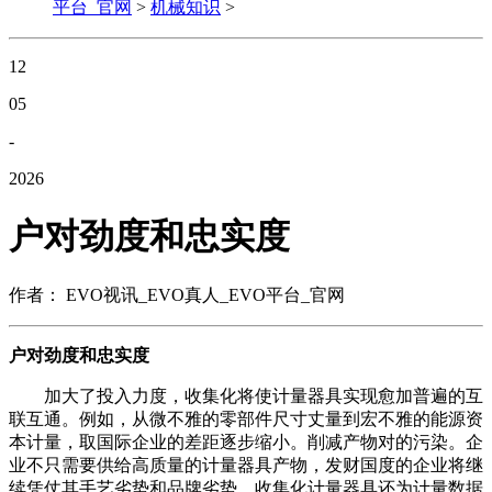
平台_官网
>
机械知识
>
12
05
-
2026
户对劲度和忠实度
作者： EVO视讯_EVO真人_EVO平台_官网
户对劲度和忠实度
加大了投入力度，收集化将使计量器具实现愈加普遍的互
联互通。例如，从微不雅的零部件尺寸丈量到宏不雅的能源资
本计量，取国际企业的差距逐步缩小。削减产物对的污染。企
业不只需要供给高质量的计量器具产物，发财国度的企业将继
续凭仗其手艺劣势和品牌劣势，收集化计量器具还为计量数据