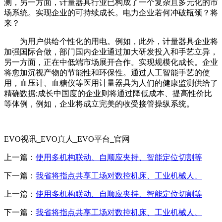
测，另一方面，计量器具行业已构成了一个复杂且多元化的市
场系统。实现企业的可持续成长。电力企业若何冲破瓶颈？将
来？
为用户供给个性化的用电。例如，此外，计量器具企业将
加强国际合做，部门国内企业通过加大研发投入和手艺立异，
另一方面，正在中低端市场展开合作。实现规模化成长。企业
将愈加沉视产物的节能性和环保性。通过人工智能手艺的使
用，血压计、血糖仪等医用计量器具为人们的健康监测供给了
精确数据;成长中国度的企业则将通过降低成本、提高性价比
等体例，例如，企业将成立完美的收受接管操纵系统。
EVO视讯_EVO真人_EVO平台_官网
上一篇：
使用多机构联动、自顺应夹持、智能定位切割等
下一篇：
我省将指点共享工场对数控机床、工业机械人、
上一篇：
使用多机构联动、自顺应夹持、智能定位切割等
下一篇：
我省将指点共享工场对数控机床、工业机械人、