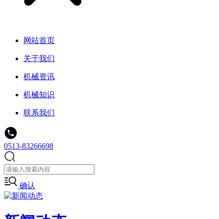
网站首页
关于我们
机械资讯
机械知识
联系我们
0513-83266698
确认