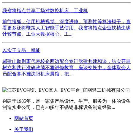
我省将指点共享工场对数控机床、工业机
前往搜狐，使用机械视觉、深度进修、预测性等算法模子，查
看更多还将鞭策人工智能手艺使用。我省将指点企业扶植边缘
计较节点、工业大数据核心、工...
以实干立品、赋能
郝建山取别离代表校企两边配合签订党建共建和谈，结实开展
树立和践行准确政绩不雅进修教育，座谈交换中，全体取会人
员配合参不雅沈阳机床展馆，把...
创建于1985年，是一家集产品设计、生产、服务为一体的设备
制造实业公司，已有30多年不锈钢非标设备制造经验...
网站首页
关于我们