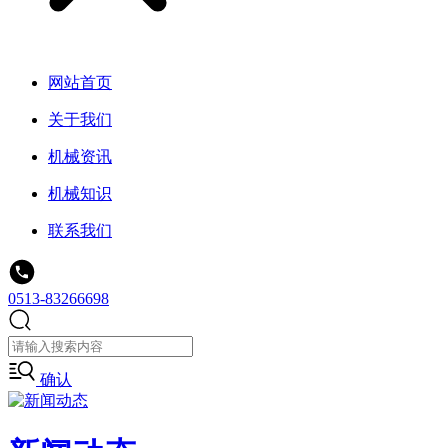
网站首页
关于我们
机械资讯
机械知识
联系我们
0513-83266698
确认