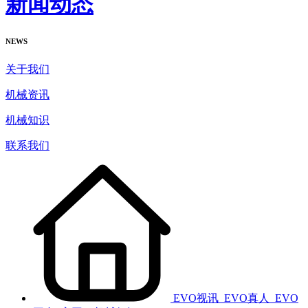
新闻动态
NEWS
关于我们
机械资讯
机械知识
联系我们
EVO视讯_EVO真人_EVO