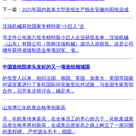
下一篇：
2025年国内首条大型造纸生产线在安徽向阳纸业成
汶瑞机械获批国家专精特新“小巨人”企
号文件公布第六批专精特新小巨人企业获批名单，汶瑞机械
（山东）有限公司（简称汶瑞机械）成功入选获批。这是公司
继年获得省级制造业单项冠军、省...
中国造纸院牵头发起的又一项造纸领域国
的负责人以来，组织法国、德国、英国、加拿大、美国等国家
对该提案进行了多轮国际间实验室比对试验，与各国专家密切
合作，召开多次研讨会，确定本...
山东博汇化机浆合格率创新高
月，化机浆传来喜讯，在全体员工的齐心协力下，化机浆成浆
品质合格率再创新高，在成浆品质提高之路上树立了一座闪耀
的里程碑。 严把源头关卡，稳固...