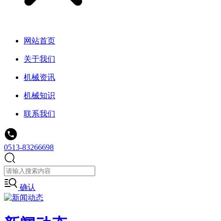
网站首页
关于我们
机械资讯
机械知识
联系我们
0513-83266698
确认